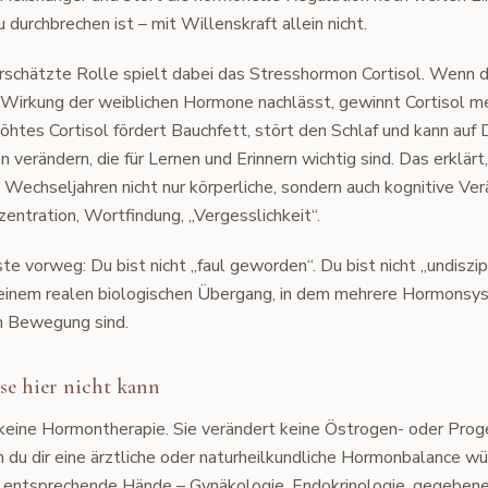
 durchbrechen ist – mit Willenskraft allein nicht.
erschätzte Rolle spielt dabei das Stresshormon Cortisol. Wenn d
 Wirkung der weiblichen Hormone nachlässt, gewinnt Cortisol me
öhtes Cortisol fördert Bauchfett, stört den Schlaf und kann auf
n verändern, die für Lernen und Erinnern wichtig sind. Das erklär
n Wechseljahren nicht nur körperliche, sondern auch kognitive Ve
entration, Wortfindung, „Vergesslichkeit“.
e vorweg: Du bist nicht „faul geworden“. Du bist nicht „undiszipl
n einem realen biologischen Übergang, in dem mehrere Hormons
in Bewegung sind.
e hier nicht kann
keine Hormontherapie. Sie verändert keine Östrogen- oder Prog
du dir eine ärztliche oder naturheilkundliche Hormonbalance wü
n entsprechende Hände – Gynäkologie, Endokrinologie, gegebene