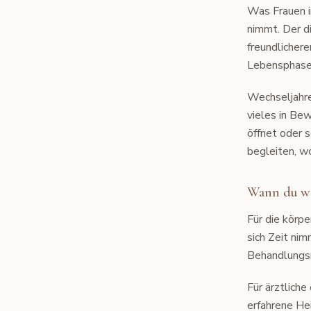
Was Frauen i
nimmt. Der di
freundlichere
Lebensphase
Wechseljahre 
vieles in Be
öffnet oder 
begleiten, wo
Wann du wo
Für die körpe
sich Zeit ni
Behandlungsm
Für ärztliche
erfahrene Hei