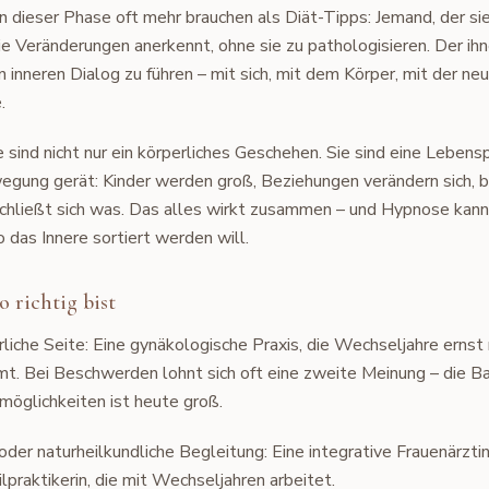
n dieser Phase oft mehr brauchen als Diät-Tipps: Jemand, der si
e Veränderungen anerkennt, ohne sie zu pathologisieren. Der ihne
n inneren Dialog zu führen – mit sich, mit dem Körper, mit der ne
.
sind nicht nur ein körperliches Geschehen. Sie sind eine Lebensp
wegung gerät: Kinder werden groß, Beziehungen verändern sich, b
schließt sich was. Das alles wirkt zusammen – und Hypnose kann
 das Innere sortiert werden will.
 richtig bist
rliche Seite: Eine gynäkologische Praxis, die Wechseljahre erns
mmt. Bei Beschwerden lohnt sich oft eine zweite Meinung – die B
öglichkeiten ist heute groß.
 oder naturheilkundliche Begleitung: Eine integrative Frauenärzti
lpraktikerin, die mit Wechseljahren arbeitet.