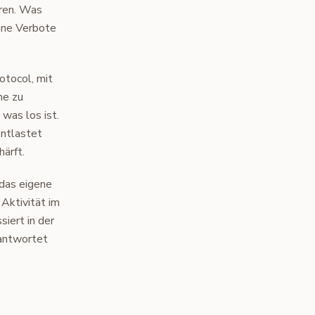
eren. Was
ohne Verbote
otocol, mit
he zu
was los ist.
entlastet
härft.
 das eigene
Aktivität im
iert in der
 antwortet