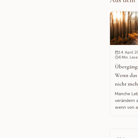
14. April 2
6 Min. Lese
Übergänge
Wenn das 
nicht meh
Manche Le
verändern a
wenn von a
Dramatische
Über das le
dass etwas
beginnen wi