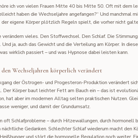
höre ich von vielen Frauen Mitte 40 bis Mitte 50. Oft mit dem le
ielleicht haben die Wechseljahre angefangen?“ Und manchmal m
 der eigene Körper plötzlich Regeln spielt, die vorher nicht galte
 verändern vieles. Den Stoffwechsel. Den Schlaf. Die Stimmung
 Und ja, auch das Gewicht und die Verteilung am Körper. In dies
was wirklich passiert – und was Hypnose dabei leisten kann.
n den Wechseljahren körperlich verändert
gang der Östrogen- und Progesteron-Produktion verändert sich
 Der Körper baut leichter Fett am Bauch ein – das ist evolutionä
on, hat aber im modernen Alltag selten praktischen Nutzen. Glei
sse weniger, und damit der Grundumsatz.
oft Schlafprobleme – durch Hitzewallungen, durch hormonell 
h nächtliche Gedanken. Schlechter Schlaf wiederum macht den K
r Heißhunger und stört die hormonelle Regulation noch weiter. Ein