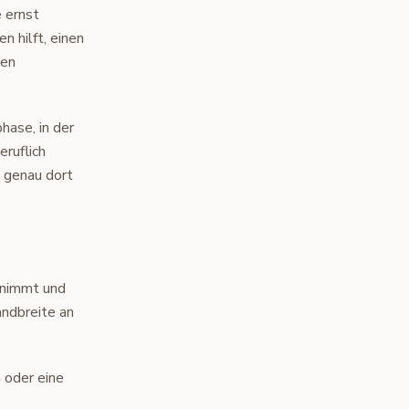
e ernst
n hilft, einen
uen
hase, in der
eruflich
 genau dort
t nimmt und
andbreite an
n oder eine