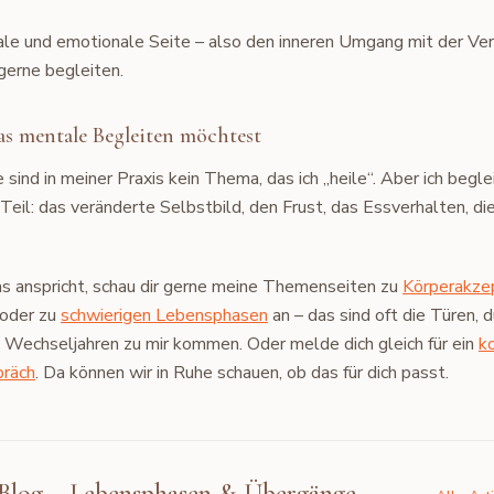
ale und emotionale Seite – also den inneren Umgang mit der Ve
 gerne begleiten.
s mentale Begleiten möchtest
sind in meiner Praxis kein Thema, das ich „heile“. Aber ich begl
eil: das veränderte Selbstbild, den Frust, das Essverhalten, die
s anspricht, schau dir gerne meine Themenseiten zu
Körperakze
oder zu
schwierigen Lebensphasen
an – das sind oft die Türen, d
n Wechseljahren zu mir kommen. Oder melde dich gleich für ein
k
präch
. Da können wir in Ruhe schauen, ob das für dich passt.
Blog – Lebensphasen & Übergänge