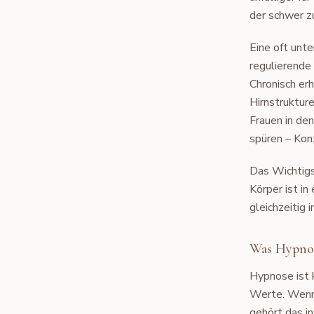
der schwer zu
Eine oft unt
regulierende
Chronisch erh
Hirnstrukture
Frauen in de
spüren – Konz
Das Wichtigst
Körper ist i
gleichzeitig 
Was Hypnos
Hypnose ist 
Werte. Wenn 
gehört das i