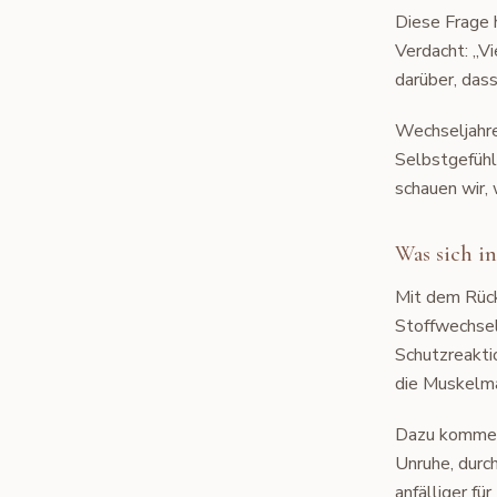
Diese Frage 
Verdacht: „V
darüber, dass
Wechseljahre
Selbstgefühl.
schauen wir, 
Was sich i
Mit dem Rück
Stoffwechsel.
Schutzreakti
die Muskelma
Dazu kommen 
Unruhe, durc
anfälliger fü