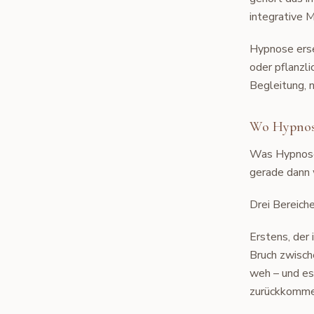
integrative M
Hypnose erse
oder pflanzli
Begleitung, 
Wo Hypnose
Was Hypnose 
gerade dann 
Drei Bereiche
Erstens, der
Bruch zwisch
weh – und es 
zurückkommen