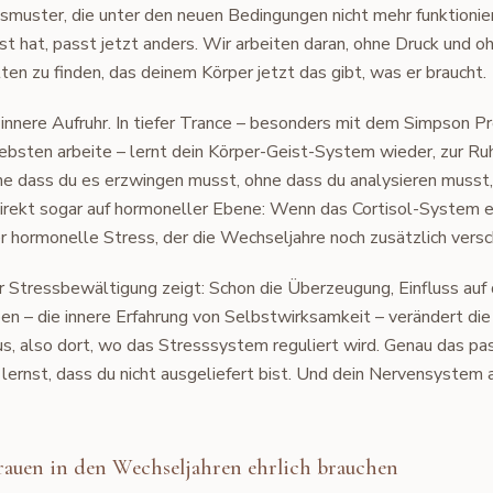
smuster, die unter den neuen Bedingungen nicht mehr funktioni
st hat, passt jetzt anders. Wir arbeiten daran, ohne Druck und 
ten zu finden, das deinem Körper jetzt das gibt, was er braucht.
 innere Aufruhr. In tiefer Trance – besonders mit dem Simpson Pr
iebsten arbeite – lernt dein Körper-Geist-System wieder, zur Ru
 dass du es erzwingen musst, ohne dass du analysieren musst, 
direkt sogar auf hormoneller Ebene: Wenn das Cortisol-System 
er hormonelle Stress, der die Wechseljahre noch zusätzlich versc
r Stressbewältigung zeigt: Schon die Überzeugung, Einfluss auf
en – die innere Erfahrung von Selbstwirksamkeit – verändert die 
, also dort, wo das Stresssystem reguliert wird. Genau das pass
lernst, dass du nicht ausgeliefert bist. Und dein Nervensystem
Frauen in den Wechseljahren ehrlich brauchen