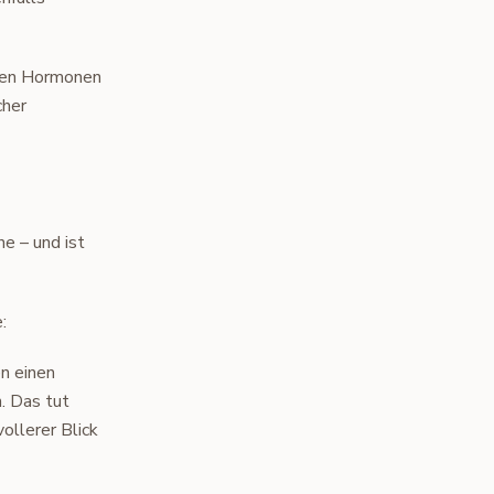
chen Hormonen
cher
e – und ist
:
n einen
. Das tut
vollerer Blick