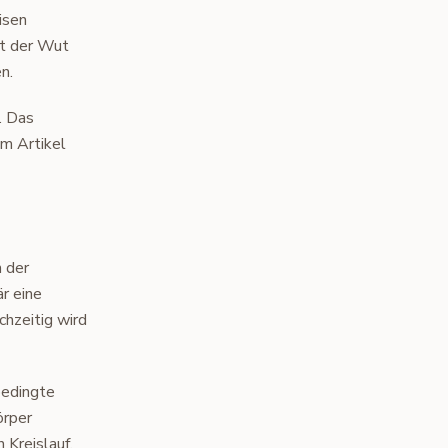
isen
it der Wut
n.
. Das
em Artikel
 der
r eine
chzeitig wird
bedingte
örper
 Kreislauf,