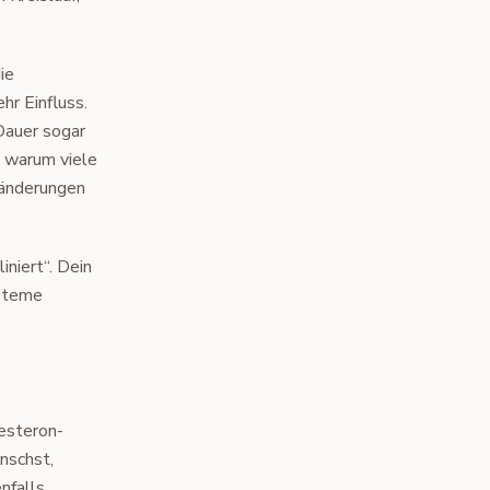
ie
hr Einfluss.
 Dauer sogar
t, warum viele
ränderungen
iniert“. Dein
ysteme
esteron-
nschst,
nfalls