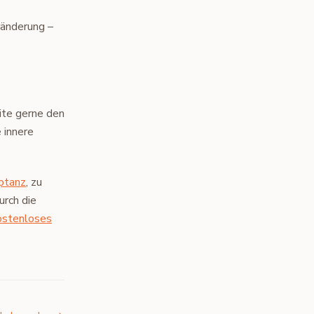
ränderung –
eite gerne den
 innere
ptanz
, zu
urch die
ostenloses