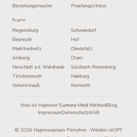
Beziehungsmuster
Pruefungsstress
Region
Regensburg
Schwandorf
Bayreuth
Hof
Marktredwitz
Oberpfalz
Amberg
Cham
Neustadt a.d. Waldnaab
Sulzbach-Rosenberg
Tirschenreuth
Nabburg
Vohenstrauß
Kemnath
Was ist Hypnose?
Lumora Mind Method
Blog
Impressum
Datenschutz
AGB
©
2026
Hypnosepraxis Perschon · Weiden i.d.OPf.