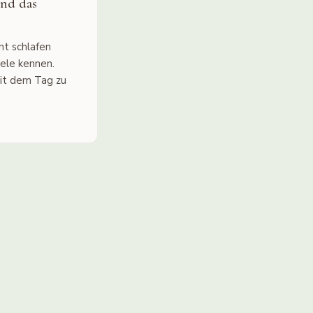
und das
ht schlafen
iele kennen.
it dem Tag zu