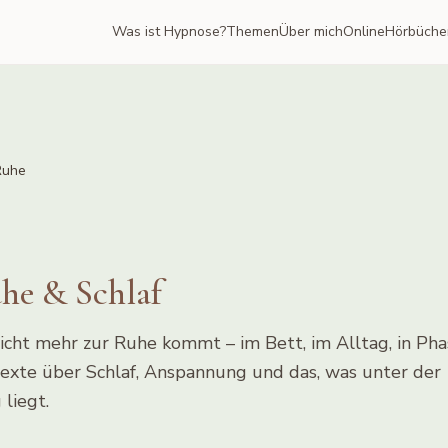
Was ist Hypnose?
Themen
Über mich
Online
Hörbüche
Ruhe
he & Schlaf
cht mehr zur Ruhe kommt – im Bett, im Alltag, in Pha
 Texte über Schlaf, Anspannung und das, was unter der
liegt.