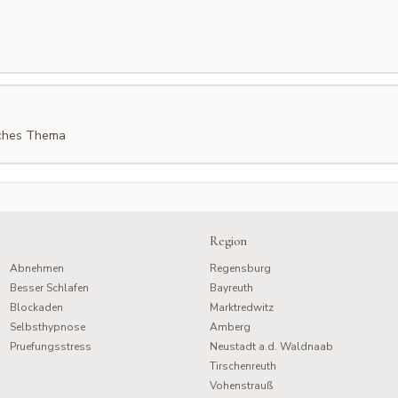
g
eiches Thema
Region
Abnehmen
Regensburg
Besser Schlafen
Bayreuth
Blockaden
Marktredwitz
Selbsthypnose
Amberg
Pruefungsstress
Neustadt a.d. Waldnaab
Tirschenreuth
Vohenstrauß