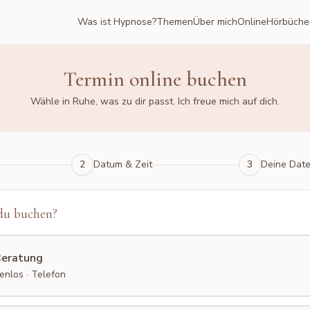
Was ist Hypnose?
Themen
Über mich
Online
Hörbüche
Termin online buchen
Wähle in Ruhe, was zu dir passt. Ich freue mich auf dich.
2
Datum & Zeit
3
Deine Dat
du buchen?
Beratung
tenlos · Telefon