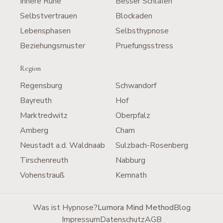
Innere Ruhe
Besser Schlafen
Selbstvertrauen
Blockaden
Lebensphasen
Selbsthypnose
Beziehungsmuster
Pruefungsstress
Region
Regensburg
Schwandorf
Bayreuth
Hof
Marktredwitz
Oberpfalz
Amberg
Cham
Neustadt a.d. Waldnaab
Sulzbach-Rosenberg
Tirschenreuth
Nabburg
Vohenstrauß
Kemnath
Was ist Hypnose?
Lumora Mind Method
Blog
Impressum
Datenschutz
AGB